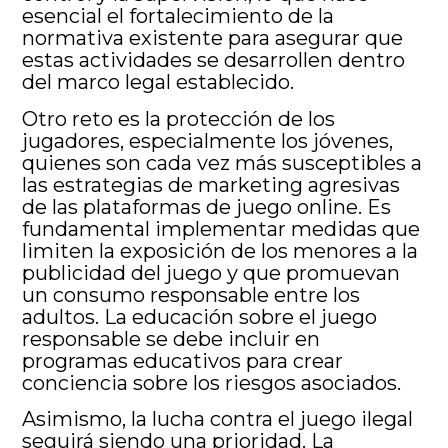
esencial el fortalecimiento de la
normativa existente para asegurar que
estas actividades se desarrollen dentro
del marco legal establecido.
Otro reto es la protección de los
jugadores, especialmente los jóvenes,
quienes son cada vez más susceptibles a
las estrategias de marketing agresivas
de las plataformas de juego online. Es
fundamental implementar medidas que
limiten la exposición de los menores a la
publicidad del juego y que promuevan
un consumo responsable entre los
adultos. La educación sobre el juego
responsable se debe incluir en
programas educativos para crear
conciencia sobre los riesgos asociados.
Asimismo, la lucha contra el juego ilegal
seguirá siendo una prioridad. La