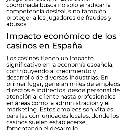
coordinada busca no solo erradicar la
competencia desleal, sino también
proteger a los jugadores de fraudes y
abusos.
Impacto económico de los
casinos en España
Los casinos tienen un impacto
significativo en la economía española,
contribuyendo al crecimiento y
desarrollo de diversas industrias. En
primer lugar, generan miles de empleos
directos e indirectos, desde personal de
atención al cliente hasta profesionales
en áreas como la administración y el
marketing. Estos empleos son vitales
para las comunidades locales, donde los
casinos suelen establecerse,
fomentando el desarrollo