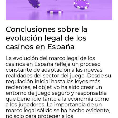
Conclusiones sobre la
evolución legal de los
casinos en España
La evolución del marco legal de los
casinos en España refleja un proceso
constante de adaptación a las nuevas
realidades del sector del juego. Desde su
regulación inicial hasta las leyes más
recientes, el objetivo ha sido crear un
entorno de juego seguro y responsable
que beneficie tanto a la economía como
a los jugadores. La importancia de un
marco legal sólido se ha hecho evidente,
no solo para proteger a los