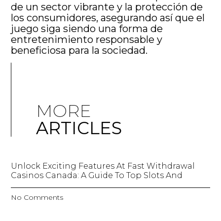
de un sector vibrante y la protección de
los consumidores, asegurando así que el
juego siga siendo una forma de
entretenimiento responsable y
beneficiosa para la sociedad.
MORE
ARTICLES
Unlock Exciting Features At Fast Withdrawal
Casinos Canada: A Guide To Top Slots And
No Comments