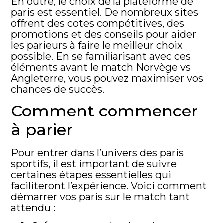
En outre, le choix de la plateforme de
paris est essentiel. De nombreux sites
offrent des cotes compétitives, des
promotions et des conseils pour aider
les parieurs à faire le meilleur choix
possible. En se familiarisant avec ces
éléments avant le match Norvège vs
Angleterre, vous pouvez maximiser vos
chances de succès.
Comment commencer
à parier
Pour entrer dans l’univers des paris
sportifs, il est important de suivre
certaines étapes essentielles qui
faciliteront l’expérience. Voici comment
démarrer vos paris sur le match tant
attendu :