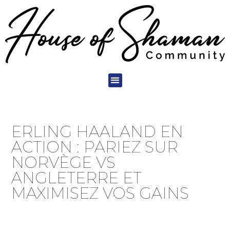
ERLING HAALAND EN
ACTION : PARIEZ SUR
NORVÈGE VS
ANGLETERRE ET
MAXIMISEZ VOS GAINS