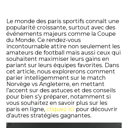
Le monde des paris sportifs connaît une
popularité croissante, surtout avec des
événements majeurs comme la Coupe
du Monde. Ce rendez-vous
incontournable attire non seulement les
amateurs de football mais aussi ceux qui
souhaitent maximiser leurs gains en
pariant sur leurs équipes favorites. Dans
cet article, nous explorerons comment
parier intelligemment sur le match
Norvège vs Angleterre, en mettant
l’accent sur des astuces et des conseils
pour bien s’y préparer, notamment si
vous souhaitez en savoir plus sur les
paris en ligne,
cliquez ici
pour découvrir
d’autres stratégies gagnantes.