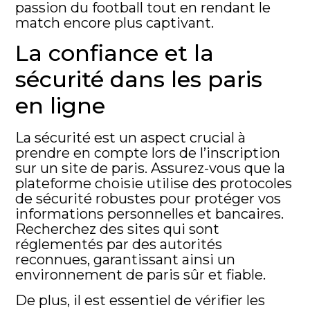
passion du football tout en rendant le
match encore plus captivant.
La confiance et la
sécurité dans les paris
en ligne
La sécurité est un aspect crucial à
prendre en compte lors de l’inscription
sur un site de paris. Assurez-vous que la
plateforme choisie utilise des protocoles
de sécurité robustes pour protéger vos
informations personnelles et bancaires.
Recherchez des sites qui sont
réglementés par des autorités
reconnues, garantissant ainsi un
environnement de paris sûr et fiable.
De plus, il est essentiel de vérifier les