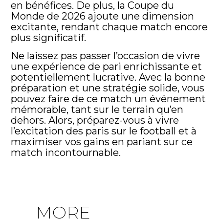
en bénéfices. De plus, la Coupe du
Monde de 2026 ajoute une dimension
excitante, rendant chaque match encore
plus significatif.
Ne laissez pas passer l’occasion de vivre
une expérience de pari enrichissante et
potentiellement lucrative. Avec la bonne
préparation et une stratégie solide, vous
pouvez faire de ce match un événement
mémorable, tant sur le terrain qu’en
dehors. Alors, préparez-vous à vivre
l’excitation des paris sur le football et à
maximiser vos gains en pariant sur ce
match incontournable.
MORE