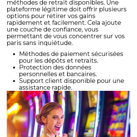
méthodes de retrait disponibles. Une
plateforme légitime doit offrir plusieurs
options pour retirer vos gains
rapidement et facilement. Cela ajoute
une couche de confiance, vous
permettant de vous concentrer sur vos
paris sans inquiétude.
Méthodes de paiement sécurisées
pour les dépôts et retraits.
Protection des données
personnelles et bancaires.
Support client disponible pour une
assistance rapide.