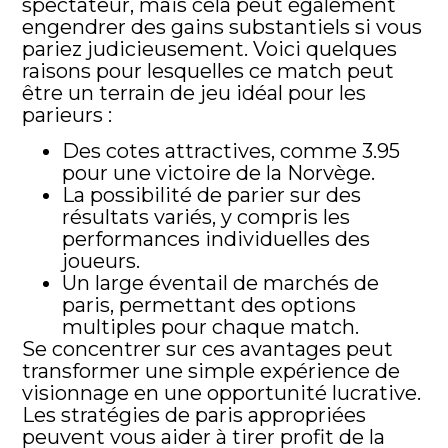
spectateur, mais cela peut également
engendrer des gains substantiels si vous
pariez judicieusement. Voici quelques
raisons pour lesquelles ce match peut
être un terrain de jeu idéal pour les
parieurs :
Des cotes attractives, comme 3.95
pour une victoire de la Norvège.
La possibilité de parier sur des
résultats variés, y compris les
performances individuelles des
joueurs.
Un large éventail de marchés de
paris, permettant des options
multiples pour chaque match.
Se concentrer sur ces avantages peut
transformer une simple expérience de
visionnage en une opportunité lucrative.
Les stratégies de paris appropriées
peuvent vous aider à tirer profit de la