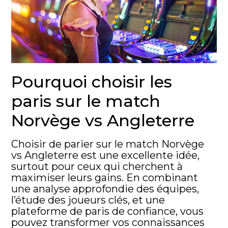
Pourquoi choisir les
paris sur le match
Norvège vs Angleterre
Choisir de parier sur le match Norvège
vs Angleterre est une excellente idée,
surtout pour ceux qui cherchent à
maximiser leurs gains. En combinant
une analyse approfondie des équipes,
l’étude des joueurs clés, et une
plateforme de paris de confiance, vous
pouvez transformer vos connaissances