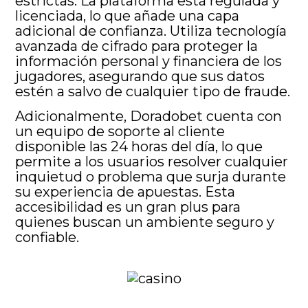
estrictas. La plataforma está regulada y
licenciada, lo que añade una capa
adicional de confianza. Utiliza tecnología
avanzada de cifrado para proteger la
información personal y financiera de los
jugadores, asegurando que sus datos
estén a salvo de cualquier tipo de fraude.
Adicionalmente, Doradobet cuenta con
un equipo de soporte al cliente
disponible las 24 horas del día, lo que
permite a los usuarios resolver cualquier
inquietud o problema que surja durante
su experiencia de apuestas. Esta
accesibilidad es un gran plus para
quienes buscan un ambiente seguro y
confiable.