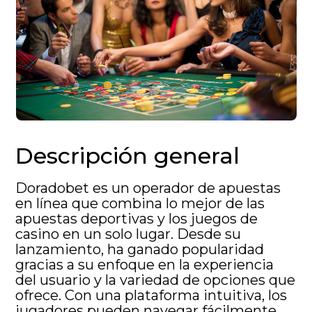
Descripción general
Doradobet es un operador de apuestas
en línea que combina lo mejor de las
apuestas deportivas y los juegos de
casino en un solo lugar. Desde su
lanzamiento, ha ganado popularidad
gracias a su enfoque en la experiencia
del usuario y la variedad de opciones que
ofrece. Con una plataforma intuitiva, los
jugadores pueden navegar fácilmente