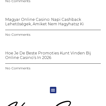
No Comments
Magyar Online Casino: Napi Cashback
Lehetőségek, Amiket Nem Hagyhatsz Ki
No Comments
Hoe Je De Beste Promoties Kunt Vinden Bij
Online Casino’s In 2026
No Comments