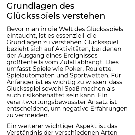
Grundlagen des
Glücksspiels verstehen
Bevor man in die Welt des Glücksspiels
eintaucht, ist es essenziell, die
Grundlagen zu verstehen. Glücksspiel
bezieht sich auf Aktivitäten, bei denen
der Ausgang eines Ereignisses
größtenteils vom Zufall abhängt. Dies
umfasst Spiele wie Poker, Roulette,
Spielautomaten und Sportwetten. Für
Anfänger ist es wichtig zu wissen, dass
Glücksspiel sowohl Spaß machen als
auch risikobehaftet sein kann. Ein
verantwortungsbewusster Ansatz ist
entscheidend, um negative Erfahrungen
zu vermeiden.
Ein weiterer wichtiger Aspekt ist das
Verständnis der verschiedenen Arten