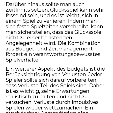
Darüber hinaus sollte man auch
Zeitlimits setzen. Glücksspiel kann sehr
fesselnd sein, und es ist leicht, sich in
einem Spiel zu verlieren. Indem man
sich feste Spielzeiten vorschreibt, kann
man sicherstellen, dass das Glücksspiel
nicht zu einer belastenden
Angelegenheit wird. Die Kombination
aus Budget- und Zeitmanagement
fördert ein verantwortungsbewusstes
Spielverhalten.
Ein weiterer Aspekt des Budgets ist die
Berücksichtigung von Verlusten. Jeder
Spieler sollte sich darauf vorbereiten,
dass Verluste Teil des Spiels sind. Daher
ist es wichtig, seine Erwartungen
realistisch zu halten und nicht zu
versuchen, Verluste durch impulsives
Spielen wieder wettzumachen. Ein