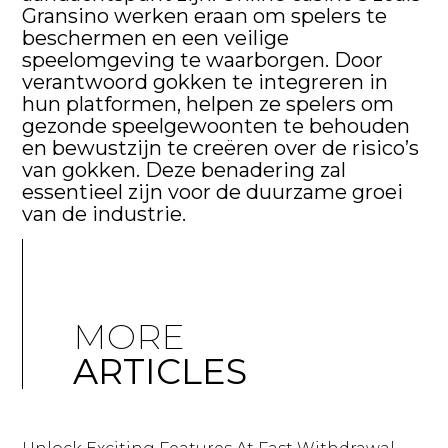
Gransino werken eraan om spelers te
beschermen en een veilige
speelomgeving te waarborgen. Door
verantwoord gokken te integreren in
hun platformen, helpen ze spelers om
gezonde speelgewoonten te behouden
en bewustzijn te creëren over de risico’s
van gokken. Deze benadering zal
essentieel zijn voor de duurzame groei
van de industrie.
MORE
ARTICLES