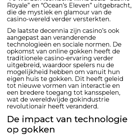
Royale” en “Ocean’s Eleven” uitgebracht,
die de mystiek en glamour van de
casino-wereld verder versterkten.
De laatste decennia zijn casino’s ook
aangepast aan veranderende
technologieën en sociale normen. De
opkomst van online gokken heeft de
traditionele casino-ervaring verder
uitgebreid, waardoor spelers nu de
mogelijkheid hebben om vanuit hun
eigen huis te gokken. Dit heeft geleid
tot nieuwe vormen van interactie en
een bredere toegang tot kansspelen,
wat de wereldwijde gokindustrie
revolutionair heeft veranderd.
De impact van technologie
op gokken