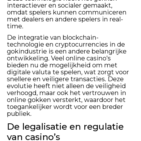
interactiever en socialer gemaakt,
omdat spelers kunnen communiceren
met dealers en andere spelers in real-
time.
De integratie van blockchain-
technologie en cryptocurrencies in de
gokindustrie is een andere belangrijke
ontwikkeling. Veel online casino’s
bieden nu de mogelijkheid om met
digitale valuta te spelen, wat zorgt voor
snellere en veiligere transacties. Deze
evolutie heeft niet alleen de veiligheid
verhoogd, maar ook het vertrouwen in
online gokken versterkt, waardoor het
toegankelijker wordt voor een breder
publiek.
De legalisatie en regulatie
van casino’s