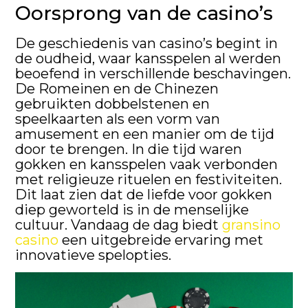
Oorsprong van de casino’s
De geschiedenis van casino’s begint in
de oudheid, waar kansspelen al werden
beoefend in verschillende beschavingen.
De Romeinen en de Chinezen
gebruikten dobbelstenen en
speelkaarten als een vorm van
amusement en een manier om de tijd
door te brengen. In die tijd waren
gokken en kansspelen vaak verbonden
met religieuze rituelen en festiviteiten.
Dit laat zien dat de liefde voor gokken
diep geworteld is in de menselijke
cultuur. Vandaag de dag biedt
gransino
casino
een uitgebreide ervaring met
innovatieve spelopties.