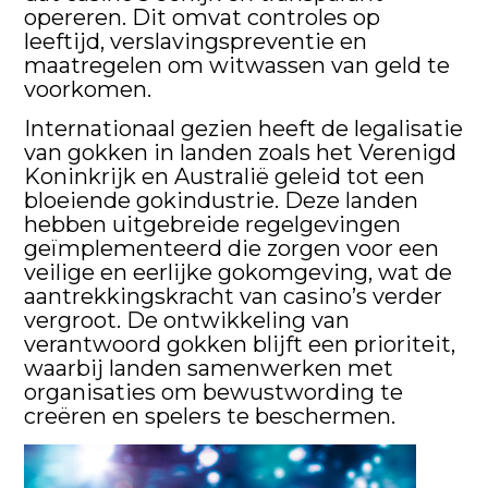
opereren. Dit omvat controles op
leeftijd, verslavingspreventie en
maatregelen om witwassen van geld te
voorkomen.
Internationaal gezien heeft de legalisatie
van gokken in landen zoals het Verenigd
Koninkrijk en Australië geleid tot een
bloeiende gokindustrie. Deze landen
hebben uitgebreide regelgevingen
geïmplementeerd die zorgen voor een
veilige en eerlijke gokomgeving, wat de
aantrekkingskracht van casino’s verder
vergroot. De ontwikkeling van
verantwoord gokken blijft een prioriteit,
waarbij landen samenwerken met
organisaties om bewustwording te
creëren en spelers te beschermen.