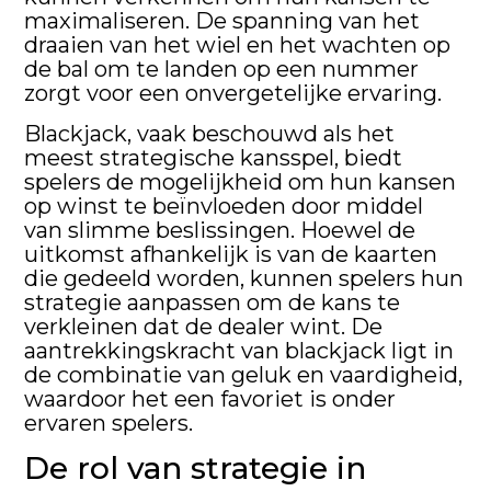
maximaliseren. De spanning van het
draaien van het wiel en het wachten op
de bal om te landen op een nummer
zorgt voor een onvergetelijke ervaring.
Blackjack, vaak beschouwd als het
meest strategische kansspel, biedt
spelers de mogelijkheid om hun kansen
op winst te beïnvloeden door middel
van slimme beslissingen. Hoewel de
uitkomst afhankelijk is van de kaarten
die gedeeld worden, kunnen spelers hun
strategie aanpassen om de kans te
verkleinen dat de dealer wint. De
aantrekkingskracht van blackjack ligt in
de combinatie van geluk en vaardigheid,
waardoor het een favoriet is onder
ervaren spelers.
De rol van strategie in