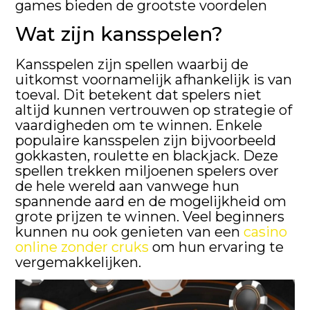
games bieden de grootste voordelen
Wat zijn kansspelen?
Kansspelen zijn spellen waarbij de
uitkomst voornamelijk afhankelijk is van
toeval. Dit betekent dat spelers niet
altijd kunnen vertrouwen op strategie of
vaardigheden om te winnen. Enkele
populaire kansspelen zijn bijvoorbeeld
gokkasten, roulette en blackjack. Deze
spellen trekken miljoenen spelers over
de hele wereld aan vanwege hun
spannende aard en de mogelijkheid om
grote prijzen te winnen. Veel beginners
kunnen nu ook genieten van een
casino
online zonder cruks
om hun ervaring te
vergemakkelijken.