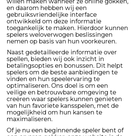
willen maken wanneer ze online gokken,
en daarom hebben wij een
gebruiksvriendelijke interface
ontwikkeld om deze informatie
toegankelijk te maken. Hierdoor kunnen
spelers weloverwogen beslissingen
nemen op basis van hun voorkeuren.
Naast gedetailleerde informatie over
spellen, bieden wij ook inzicht in
betalingsopties en bonussen. Dit helpt
spelers om de beste aanbiedingen te
vinden en hun speelervaring te
optimaliseren. Ons doel is om een
veilige en betrouwbare omgeving te
creëren waar spelers kunnen genieten
van hun favoriete kansspelen, met de
mogelijkheid om hun kansen te
maximaliseren.
Of je nu een beginnende speler bent of