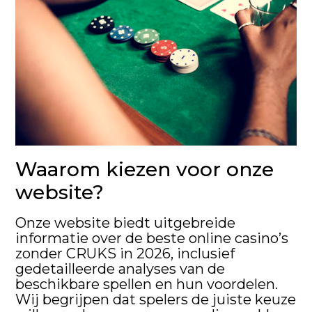
Waarom kiezen voor onze
website?
Onze website biedt uitgebreide
informatie over de beste online casino’s
zonder CRUKS in 2026, inclusief
gedetailleerde analyses van de
beschikbare spellen en hun voordelen.
Wij begrijpen dat spelers de juiste keuze