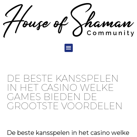
DE BESTE KANSSPELEN
IN HET CASINO WELKE
GAMES BIEDEN DE
GROOTSTE VOORDELEN
De beste kansspelen in het casino welke