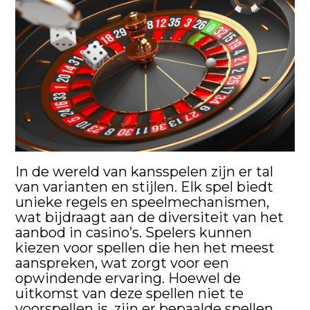
In de wereld van kansspelen zijn er tal
van varianten en stijlen. Elk spel biedt
unieke regels en speelmechanismen,
wat bijdraagt aan de diversiteit van het
aanbod in casino’s. Spelers kunnen
kiezen voor spellen die hen het meest
aanspreken, wat zorgt voor een
opwindende ervaring. Hoewel de
uitkomst van deze spellen niet te
voorspellen is, zijn er bepaalde spellen