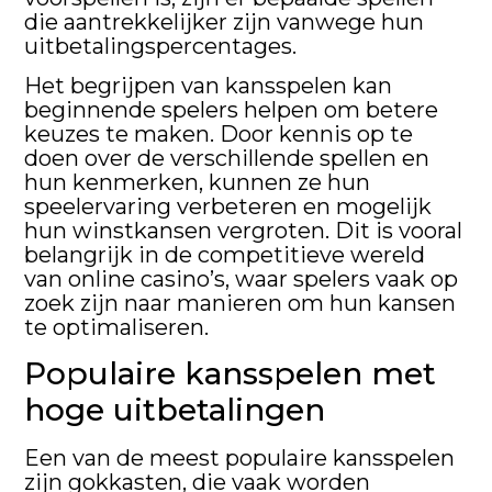
die aantrekkelijker zijn vanwege hun
uitbetalingspercentages.
Het begrijpen van kansspelen kan
beginnende spelers helpen om betere
keuzes te maken. Door kennis op te
doen over de verschillende spellen en
hun kenmerken, kunnen ze hun
speelervaring verbeteren en mogelijk
hun winstkansen vergroten. Dit is vooral
belangrijk in de competitieve wereld
van online casino’s, waar spelers vaak op
zoek zijn naar manieren om hun kansen
te optimaliseren.
Populaire kansspelen met
hoge uitbetalingen
Een van de meest populaire kansspelen
zijn gokkasten, die vaak worden