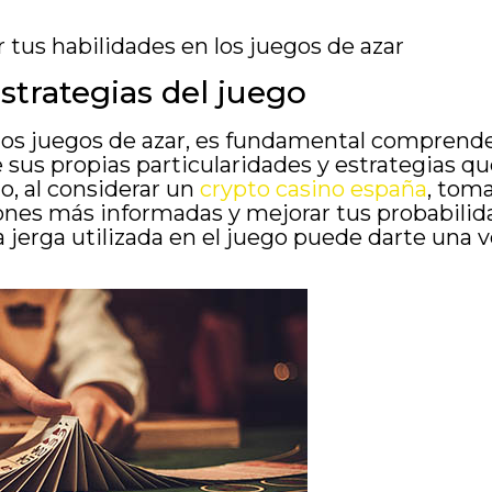
 tus habilidades en los juegos de azar
estrategias del juego
los juegos de azar, es fundamental comprender 
e sus propias particularidades y estrategias q
o, al considerar un
crypto casino españa
, toma
ones más informadas y mejorar tus probabilida
 jerga utilizada en el juego puede darte una 