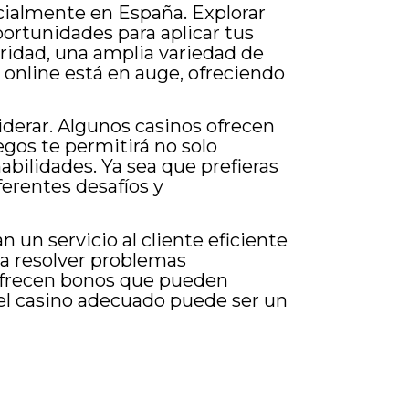
ecialmente en España. Explorar
ortunidades para aplicar tus
ridad, una amplia variedad de
online está en auge, ofreciendo
iderar. Algunos casinos ofrecen
egos te permitirá no solo
abilidades. Ya sea que prefieras
erentes desafíos y
n un servicio al cliente eficiente
 a resolver problemas
 ofrecen bonos que pueden
 el casino adecuado puede ser un