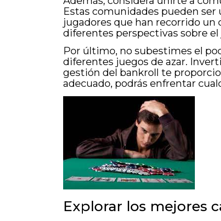
Además, considera unirte a comu
Estas comunidades pueden ser u
jugadores que han recorrido un 
diferentes perspectivas sobre el
Por último, no subestimes el pod
diferentes juegos de azar. Inver
gestión del bankroll te proporci
adecuado, podrás enfrentar cualq
Explorar los mejores c