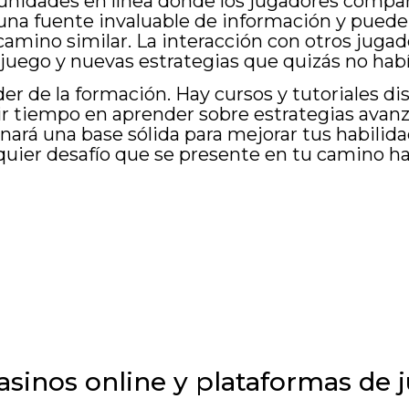
nidades en línea donde los jugadores compar
na fuente invaluable de información y puede
camino similar. La interacción con otros juga
 juego y nuevas estrategias que quizás no hab
er de la formación. Hay cursos y tutoriales di
tir tiempo en aprender sobre estrategias avanz
onará una base sólida para mejorar tus habilid
uier desafío que se presente en tu camino haci
asinos online y plataformas de 