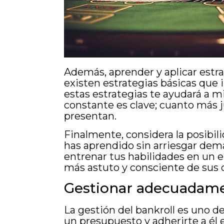
Además, aprender y aplicar estra
existen estrategias básicas que i
estas estrategias te ayudará a m
constante es clave; cuanto más j
presentan.
Finalmente, considera la posibil
has aprendido sin arriesgar dema
entrenar tus habilidades en un e
más astuto y consciente de sus 
Gestionar adecuadame
La gestión del bankroll es uno de
un presupuesto y adherirte a él e