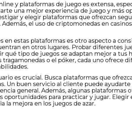
 online y plataformas de juego es extensa, esp
arte una mejor experiencia de juego y más op
stigar y elegir plataformas que ofrezcan segu
. Además, el uso de criptomonedas en casinos 
s en estas plataformas es otro aspecto a cons
entran en otros lugares. Probar diferentes ju
ir qué tipo de juegos se adaptan mejor a tus h
 tragamonedas o el póker, cada uno ofrece dif
bilidades.
uario es crucial. Busca plataformas que ofrezca
as. Un buen servicio al cliente puede ayudarte
iencia general. Además, algunas plataformas
 oportunidades para practicar y jugar. Elegir
a la mejora en los juegos de azar.