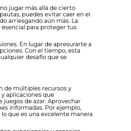
no jugar más allá de cierto
pautas, puedes evitar caer en el
dido arriesgando aún más. La
 esencial para proteger tus
iones. En lugar de apresurarte a
opciones. Con el tiempo, esta
ualquier desafío que se
n de múltiples recursos y
 y aplicaciones que
de juegos de azar. Aprovechar
nes informadas. Por ejemplo,
, lo que es una excelente manera