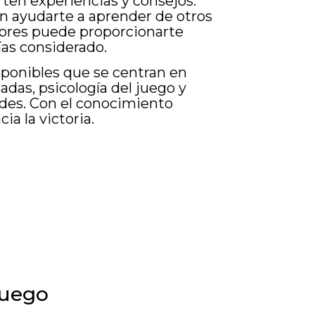
ten experiencias y consejos.
n ayudarte a aprender de otros
dores puede proporcionarte
ías considerado.
sponibles que se centran en
adas, psicología del juego y
ades. Con el conocimiento
a la victoria.
juego