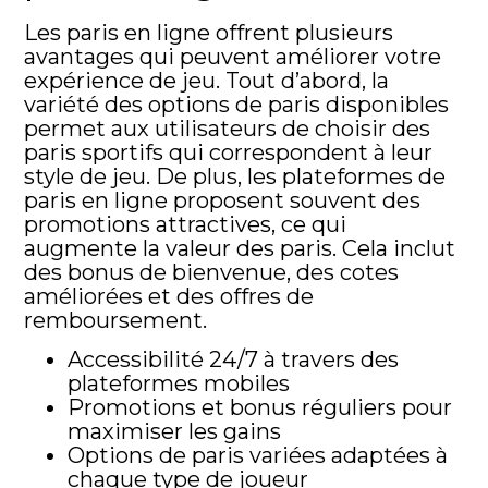
Les paris en ligne offrent plusieurs
avantages qui peuvent améliorer votre
expérience de jeu. Tout d’abord, la
variété des options de paris disponibles
permet aux utilisateurs de choisir des
paris sportifs qui correspondent à leur
style de jeu. De plus, les plateformes de
paris en ligne proposent souvent des
promotions attractives, ce qui
augmente la valeur des paris. Cela inclut
des bonus de bienvenue, des cotes
améliorées et des offres de
remboursement.
Accessibilité 24/7 à travers des
plateformes mobiles
Promotions et bonus réguliers pour
maximiser les gains
Options de paris variées adaptées à
chaque type de joueur