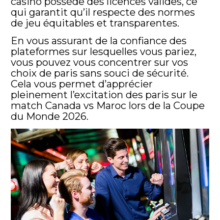
casino possède des licences valides, ce
qui garantit qu’il respecte des normes
de jeu équitables et transparentes.
En vous assurant de la confiance des
plateformes sur lesquelles vous pariez,
vous pouvez vous concentrer sur vos
choix de paris sans souci de sécurité.
Cela vous permet d’apprécier
pleinement l’excitation des paris sur le
match Canada vs Maroc lors de la Coupe
du Monde 2026.