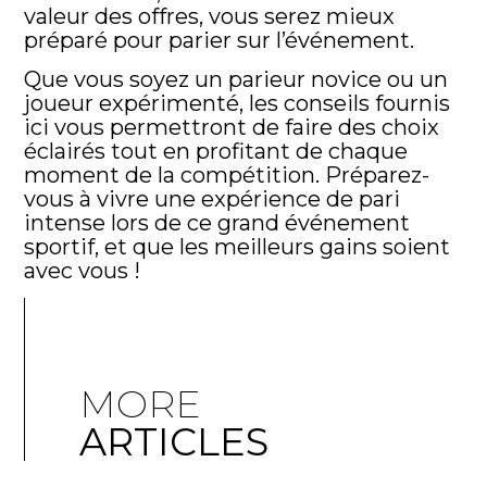
valeur des offres, vous serez mieux
préparé pour parier sur l’événement.
Que vous soyez un parieur novice ou un
joueur expérimenté, les conseils fournis
ici vous permettront de faire des choix
éclairés tout en profitant de chaque
moment de la compétition. Préparez-
vous à vivre une expérience de pari
intense lors de ce grand événement
sportif, et que les meilleurs gains soient
avec vous !
MORE
ARTICLES