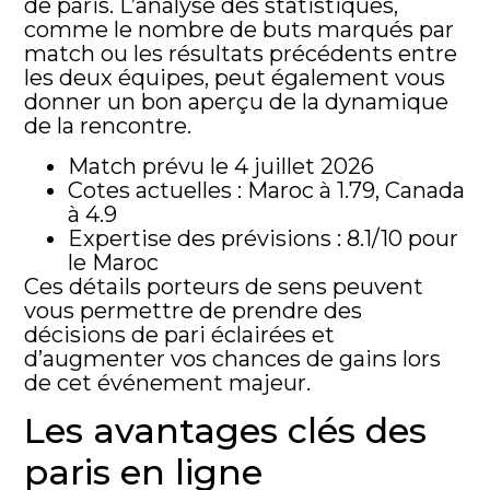
de paris. L’analyse des statistiques,
comme le nombre de buts marqués par
match ou les résultats précédents entre
les deux équipes, peut également vous
donner un bon aperçu de la dynamique
de la rencontre.
Match prévu le 4 juillet 2026
Cotes actuelles : Maroc à 1.79, Canada
à 4.9
Expertise des prévisions : 8.1/10 pour
le Maroc
Ces détails porteurs de sens peuvent
vous permettre de prendre des
décisions de pari éclairées et
d’augmenter vos chances de gains lors
de cet événement majeur.
Les avantages clés des
paris en ligne