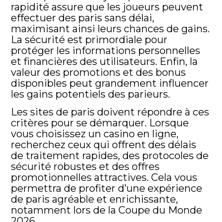
rapidité assure que les joueurs peuvent
effectuer des paris sans délai,
maximisant ainsi leurs chances de gains.
La sécurité est primordiale pour
protéger les informations personnelles
et financières des utilisateurs. Enfin, la
valeur des promotions et des bonus
disponibles peut grandement influencer
les gains potentiels des parieurs.
Les sites de paris doivent répondre à ces
critères pour se démarquer. Lorsque
vous choisissez un casino en ligne,
recherchez ceux qui offrent des délais
de traitement rapides, des protocoles de
sécurité robustes et des offres
promotionnelles attractives. Cela vous
permettra de profiter d’une expérience
de paris agréable et enrichissante,
notamment lors de la Coupe du Monde
2026.