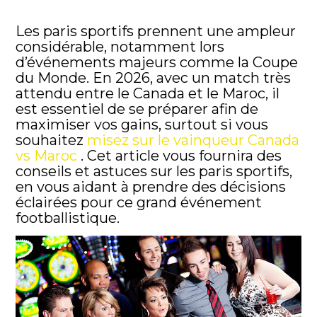
Les paris sportifs prennent une ampleur
considérable, notamment lors
d’événements majeurs comme la Coupe
du Monde. En 2026, avec un match très
attendu entre le Canada et le Maroc, il
est essentiel de se préparer afin de
maximiser vos gains, surtout si vous
souhaitez
misez sur le vainqueur Canada
vs Maroc
. Cet article vous fournira des
conseils et astuces sur les paris sportifs,
en vous aidant à prendre des décisions
éclairées pour ce grand événement
footballistique.