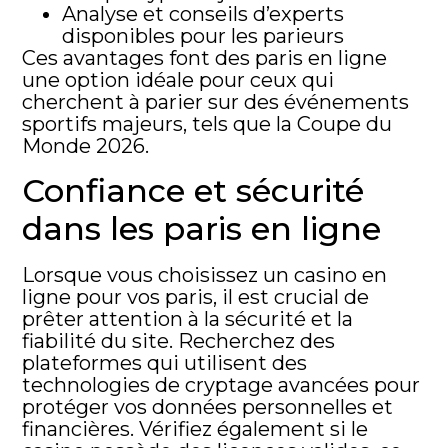
Analyse et conseils d’experts
disponibles pour les parieurs
Ces avantages font des paris en ligne
une option idéale pour ceux qui
cherchent à parier sur des événements
sportifs majeurs, tels que la Coupe du
Monde 2026.
Confiance et sécurité
dans les paris en ligne
Lorsque vous choisissez un casino en
ligne pour vos paris, il est crucial de
prêter attention à la sécurité et la
fiabilité du site. Recherchez des
plateformes qui utilisent des
technologies de cryptage avancées pour
protéger vos données personnelles et
financières. Vérifiez également si le