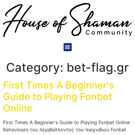
Category:
bet-flag.gr
First Times A Beginner's
Guide to Playing Fonbet
Online
First Times A Beginner's Guide to Playing Fonbet Online
Κατανόηση του περιβάλλοντος του παιχνιδιού Fonbet