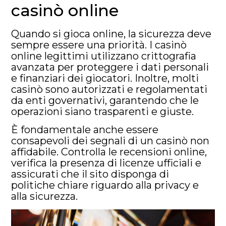
casinò online
Quando si gioca online, la sicurezza deve
sempre essere una priorità. I casinò
online legittimi utilizzano crittografia
avanzata per proteggere i dati personali
e finanziari dei giocatori. Inoltre, molti
casinò sono autorizzati e regolamentati
da enti governativi, garantendo che le
operazioni siano trasparenti e giuste.
È fondamentale anche essere
consapevoli dei segnali di un casinò non
affidabile. Controlla le recensioni online,
verifica la presenza di licenze ufficiali e
assicurati che il sito disponga di
politiche chiare riguardo alla privacy e
alla sicurezza.