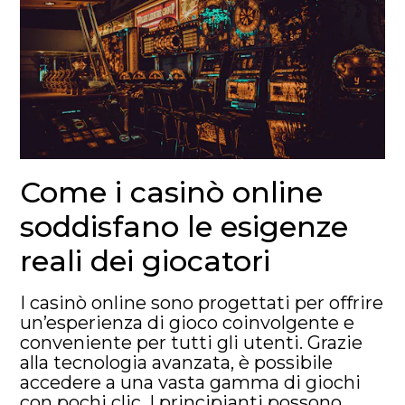
Come i casinò online
soddisfano le esigenze
reali dei giocatori
I casinò online sono progettati per offrire
un’esperienza di gioco coinvolgente e
conveniente per tutti gli utenti. Grazie
alla tecnologia avanzata, è possibile
accedere a una vasta gamma di giochi
con pochi clic. I principianti possono