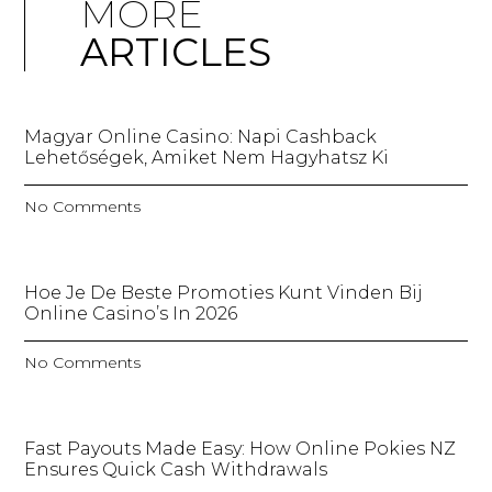
MORE
ARTICLES
Magyar Online Casino: Napi Cashback
Lehetőségek, Amiket Nem Hagyhatsz Ki
No Comments
Hoe Je De Beste Promoties Kunt Vinden Bij
Online Casino’s In 2026
No Comments
Fast Payouts Made Easy: How Online Pokies NZ
Ensures Quick Cash Withdrawals