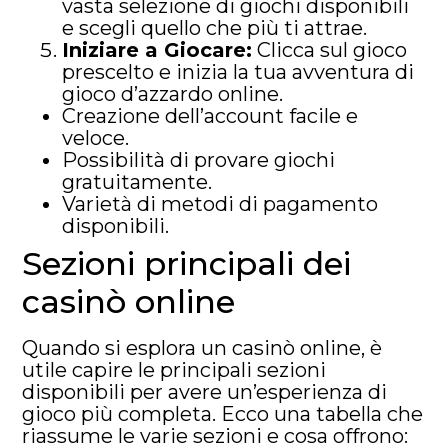
vasta selezione di giochi disponibili
e scegli quello che più ti attrae.
Iniziare a Giocare:
Clicca sul gioco
prescelto e inizia la tua avventura di
gioco d’azzardo online.
Creazione dell’account facile e
veloce.
Possibilità di provare giochi
gratuitamente.
Varietà di metodi di pagamento
disponibili.
Sezioni principali dei
casinò online
Quando si esplora un casinò online, è
utile capire le principali sezioni
disponibili per avere un’esperienza di
gioco più completa. Ecco una tabella che
riassume le varie sezioni e cosa offrono: