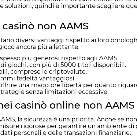
se soluzioni, quindi è importante scegliere que
i casinò non AAMS
ano diversi vantaggi rispetto ai loro omologhi
ioco ancora più allettante:
spesso più generosi rispetto agli AAMS.
giochi, con più di 5000 titoli disponibili.
ili, comprese le criptovalute.
ammi fedeltà vantaggiosi.
a offrire una maggiore libertà per quanto rig
strategie senza limitazioni eccessive.
 nei casinò online non AAMS
AAMS, la sicurezza è una priorità. Anche se n
isure rigorose per garantire un ambiente di gi
dati personali e delle transazioni finanziarie.