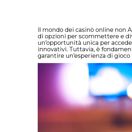
Il mondo dei casinò online non A
di opzioni per scommettere e div
un’opportunità unica per accede
innovativi. Tuttavia, è fondamen
garantire un’esperienza di gioco 