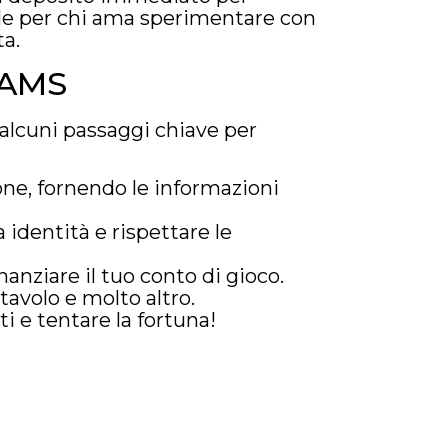
ale per chi ama sperimentare con
ta.
AAMS
 alcuni passaggi chiave per
ione, fornendo le informazioni
identità e rispettare le
anziare il tuo conto di gioco.
 tavolo e molto altro.
i e tentare la fortuna!