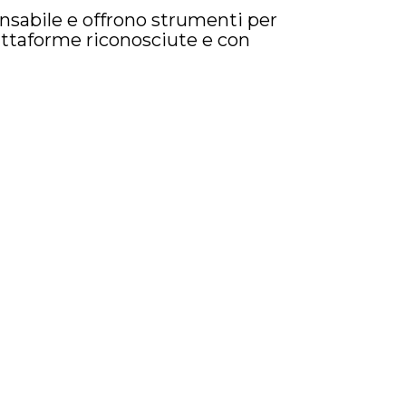
ponsabile e offrono strumenti per
iattaforme riconosciute e con