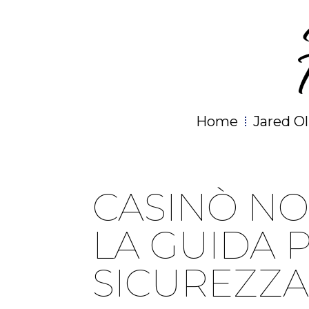
Home
Jared Ol
CASINÒ NO
LA GUIDA 
SICUREZZA