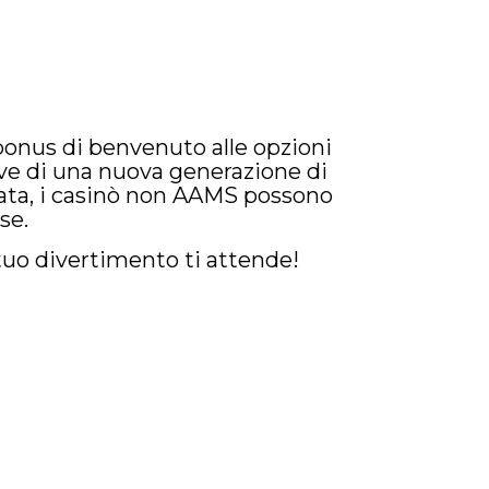
bonus di benvenuto alle opzioni
ve di una nuova generazione di
rmata, i casinò non AAMS possono
se.
 tuo divertimento ti attende!