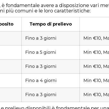
e, è fondamentale avere a disposizione vari m
ni più comuni e le loro caratteristiche:
posito
Tempo di prelievo
Fino a 3 giorni
Min €10, Ma
Fino a 5 giorni
Min €10, Ma
Fino a 3 giorni
Min €10, Ma
Fino a 4 giorni
Min €10, Ma
Fino a 3 giorni
Min €10, Ma
 e prelievo disponibili è fondamentale per una