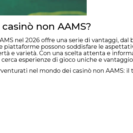
n casinò non AAMS?
AMS nel 2026 offre una serie di vantaggi, dal 
 piattaforme possono soddisfare le aspettati
bertà e varietà. Con una scelta attenta e info
i cerca esperienze di gioco uniche e vantaggio
 avventurati nel mondo dei casinò non AAMS: il