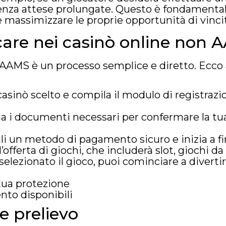
 senza attese prolungate. Questo è fondament
e massimizzare le proprie opportunità di vinci
care nei casinò online non 
n AAMS è un processo semplice e diretto. Ecco
:
 casinò scelto e compila il modulo di registraz
a i documenti necessari per confermare la tua 
i un metodo di pagamento sicuro e inizia a fin
’offerta di giochi, che includerà slot, giochi da
elezionato il gioco, puoi cominciare a divertirt
 tua protezione
nto disponibili
e prelievo