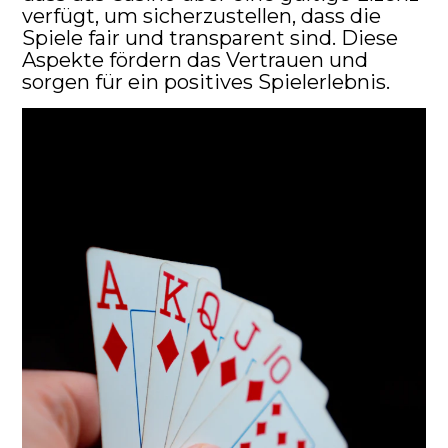
verfügt, um sicherzustellen, dass die
Spiele fair und transparent sind. Diese
Aspekte fördern das Vertrauen und
sorgen für ein positives Spielerlebnis.