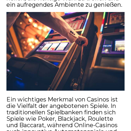
ein aufregendes Ambiente zu genießen.
Ein wichtiges Merkmal von Casinos ist
die Vielfalt der angebotenen Spiele. In
traditionellen Spielbanken finden sich
Spiele wie Poker, Blackjack, Roulette
und Baccarat, während Online-Casinos