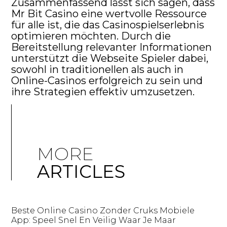
Zusammenfassend lässt sich sagen, dass
Mr Bit Casino eine wertvolle Ressource
für alle ist, die das Casinospielserlebnis
optimieren möchten. Durch die
Bereitstellung relevanter Informationen
unterstützt die Webseite Spieler dabei,
sowohl in traditionellen als auch in
Online-Casinos erfolgreich zu sein und
ihre Strategien effektiv umzusetzen.
MORE
ARTICLES
Beste Online Casino Zonder Cruks Mobiele
App: Speel Snel En Veilig Waar Je Maar