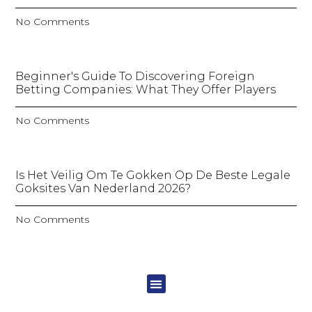
No Comments
Beginner's Guide To Discovering Foreign
Betting Companies: What They Offer Players
No Comments
Is Het Veilig Om Te Gokken Op De Beste Legale
Goksites Van Nederland 2026?
No Comments