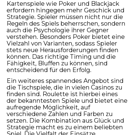
Kartenspiele wie Poker und Blackjack
erfordern hingegen mehr Geschick und
Strategie. Spieler müssen nicht nur die
Regeln des Spiels beherrschen, sondern
auch die Psychologie ihrer Gegner
verstehen. Besonders Poker bietet eine
Vielzahl von Varianten, sodass Spieler
stets neue Herausforderungen finden
können. Das richtige Timing und die
Fähigkeit, Bluffen zu können, sind
entscheidend für den Erfolg.
Ein weiteres spannendes Angebot sind
die Tischspiele, die in vielen Casinos zu
finden sind. Roulette ist hierbei eines
der bekanntesten Spiele und bietet eine
aufregende Möglichkeit, auf
verschiedene Zahlen und Farben zu
setzen. Die Kombination aus Glück und
Strategie macht es zu einem beliebten
Spiel. Die Vielfalt der Einsätze