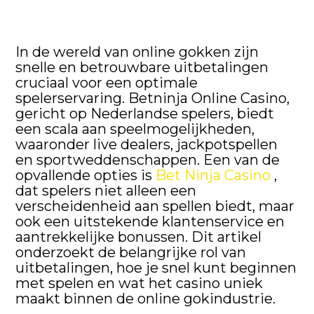
In de wereld van online gokken zijn
snelle en betrouwbare uitbetalingen
cruciaal voor een optimale
spelerservaring. Betninja Online Casino,
gericht op Nederlandse spelers, biedt
een scala aan speelmogelijkheden,
waaronder live dealers, jackpotspellen
en sportweddenschappen. Een van de
opvallende opties is
Bet Ninja Casino
,
dat spelers niet alleen een
verscheidenheid aan spellen biedt, maar
ook een uitstekende klantenservice en
aantrekkelijke bonussen. Dit artikel
onderzoekt de belangrijke rol van
uitbetalingen, hoe je snel kunt beginnen
met spelen en wat het casino uniek
maakt binnen de online gokindustrie.