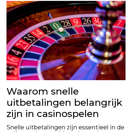
Waarom snelle
uitbetalingen belangrijk
zijn in casinospelen
Snelle uitbetalingen zijn essentieel in de