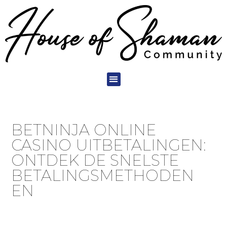
BETNINJA ONLINE
CASINO UITBETALINGEN:
ONTDEK DE SNELSTE
BETALINGSMETHODEN
EN