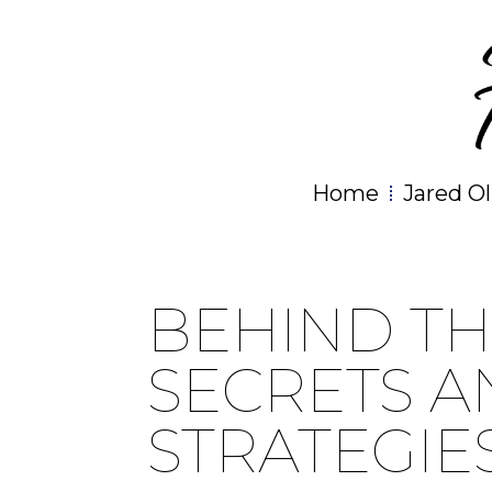
Home
Jared Ol
BEHIND TH
SECRETS A
STRATEGIE