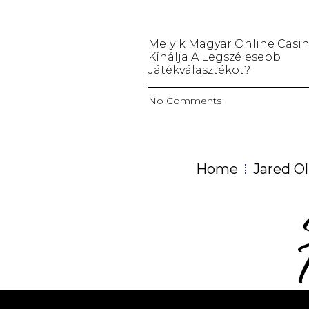
Melyik Magyar Online Casi
Kínálja A Legszélesebb
Játékválasztékot?
No Comments
Home
Jared Ol