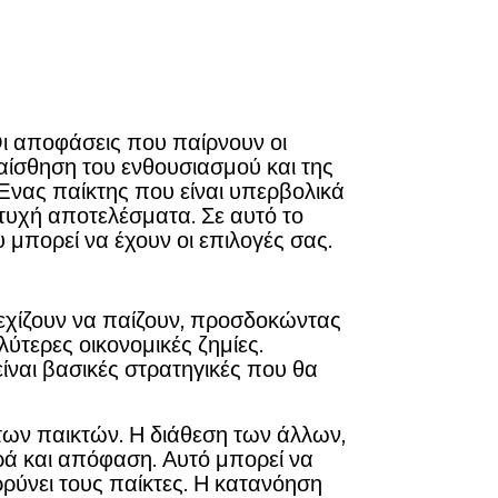
 Οι αποφάσεις που παίρνουν οι
αίσθηση του ενθουσιασμού και της
 Ένας παίκτης που είναι υπερβολικά
ατυχή αποτελέσματα. Σε αυτό το
 μπορεί να έχουν οι επιλογές σας.
νεχίζουν να παίζουν, προσδοκώντας
ύτερες οικονομικές ζημίες.
ίναι βασικές στρατηγικές που θα
των παικτών. Η διάθεση των άλλων,
ορά και απόφαση. Αυτό μπορεί να
ρύνει τους παίκτες. Η κατανόηση