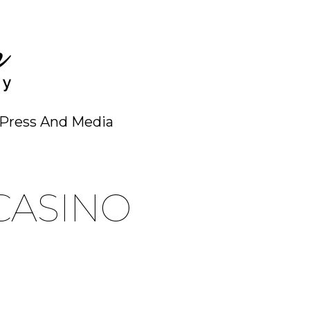
Press And Media
CASINO