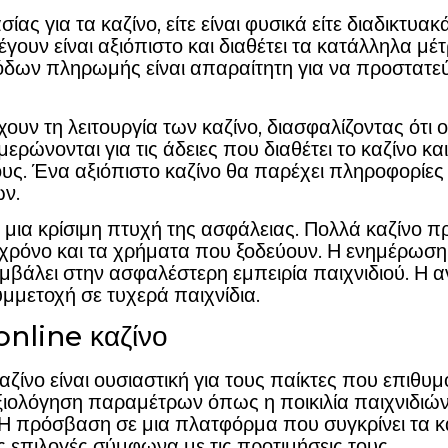
ς για τα καζίνο, είτε είναι φυσικά είτε διαδικτυακ
έγουν είναι αξιόπιστο και διαθέτει τα κατάλληλα μ
ων πληρωμής είναι απαραίτητη για να προστατεύο
ουν τη λειτουργία των καζίνο, διασφαλίζοντας ότι οι
μερώνονται για τις άδειες που διαθέτει το καζίνο και
υς. Ένα αξιόπιστο καζίνο θα παρέχει πληροφορίες σ
ών.
ς μια κρίσιμη πτυχή της ασφάλειας. Πολλά καζίνο
χρόνο και τα χρήματα που ξοδεύουν. Η ενημέρωση 
υμβάλει στην ασφαλέστερη εμπειρία παιχνιδιού. 
συμμετοχή σε τυχερά παιχνίδια.
online καζίνο
ίνο είναι ουσιαστική για τους παίκτες που επιθυ
ξιολόγηση παραμέτρων όπως η ποικιλία παιχνιδιών
Η πρόσβαση σε μια πλατφόρμα που συγκρίνει τα κα
ς επιλογές σύμφωνα με τις προτιμήσεις τους.