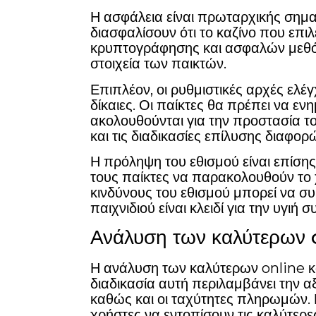
Η ασφάλεια είναι πρωταρχικής σημασία
διασφαλίσουν ότι το καζίνο που επιλ
κρυπτογράφησης και ασφαλών μεθόδ
στοιχεία των παικτών.
Επιπλέον, οι ρυθμιστικές αρχές ελέγχ
δίκαιες. Οι παίκτες θα πρέπει να ενη
ακολουθούνται για την προστασία το
και τις διαδικασίες επίλυσης διαφορ
Η πρόληψη του εθισμού είναι επίση
τους παίκτες να παρακολουθούν το 
κινδύνους του εθισμού μπορεί να σ
παιχνιδιού είναι κλειδί για την υγιή 
Ανάλυση των καλύτερων 
Η ανάλυση των καλύτερων online καζ
διαδικασία αυτή περιλαμβάνει την α
καθώς και οι ταχύτητες πληρωμών. 
χρήστες να εντοπίσουν τις καλύτερε