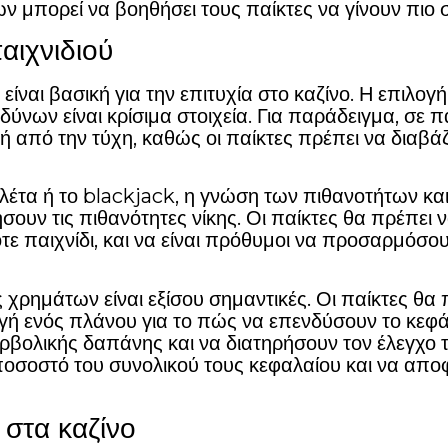
πορεί να βοηθήσει τους παίκτες να γίνουν πιο συν
παιχνιδιού
ίναι βασική για την επιτυχία στο καζίνο. Η επιλογ
ύνων είναι κρίσιμα στοιχεία. Για παράδειγμα, σε π
κή από την τύχη, καθώς οι παίκτες πρέπει να διαβά
ουλέτα ή το blackjack, η γνώση των πιθανοτήτων κ
υν τις πιθανότητες νίκης. Οι παίκτες θα πρέπει να
τε παιχνίδι, και να είναι πρόθυμοι να προσαρμόσου
ς χρημάτων είναι εξίσου σημαντικές. Οι παίκτες θα 
ογή ενός πλάνου για το πώς να επενδύσουν το κεφά
βολικής δαπάνης και να διατηρήσουν τον έλεγχο τ
α ποσοστό του συνολικού τους κεφαλαίου και να α
 στα καζίνο