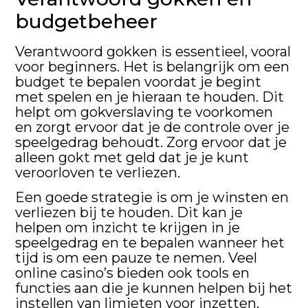
budgetbeheer
Verantwoord gokken is essentieel, vooral
voor beginners. Het is belangrijk om een
budget te bepalen voordat je begint
met spelen en je hieraan te houden. Dit
helpt om gokverslaving te voorkomen
en zorgt ervoor dat je de controle over je
speelgedrag behoudt. Zorg ervoor dat je
alleen gokt met geld dat je je kunt
veroorloven te verliezen.
Een goede strategie is om je winsten en
verliezen bij te houden. Dit kan je
helpen om inzicht te krijgen in je
speelgedrag en te bepalen wanneer het
tijd is om een pauze te nemen. Veel
online casino’s bieden ook tools en
functies aan die je kunnen helpen bij het
instellen van limieten voor inzetten,