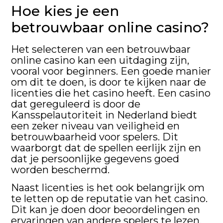
Hoe kies je een
betrouwbaar online casino?
Het selecteren van een betrouwbaar
online casino kan een uitdaging zijn,
vooral voor beginners. Een goede manier
om dit te doen, is door te kijken naar de
licenties die het casino heeft. Een casino
dat gereguleerd is door de
Kansspelautoriteit in Nederland biedt
een zeker niveau van veiligheid en
betrouwbaarheid voor spelers. Dit
waarborgt dat de spellen eerlijk zijn en
dat je persoonlijke gegevens goed
worden beschermd.
Naast licenties is het ook belangrijk om
te letten op de reputatie van het casino.
Dit kan je doen door beoordelingen en
ervaringen van andere spelers te lezen.