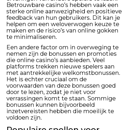
Betrouwbare casino’s hebben vaak een
sterke online aanwezigheid en positieve
feedback van hun gebruikers. Dit kan je
helpen om een weloverwogen keuze te
maken en de risico’s van online gokken
te minimaliseren.
Een andere factor om in overweging te
nemen zijn de bonussen en promoties
die online casino’s aanbieden. Veel
platforms trekken nieuwe spelers aan
met aantrekkelijke welkomstbonussen.
Het is echter cruciaal om de
voorwaarden van deze bonussen goed
door te lezen, zodat je niet voor
verrassingen komt te staan. Sommige
bonussen kunnen bijvoorbeeld
inzetvereisten hebben die moeilijk te
voldoen zijn.
Populaire spellen voor