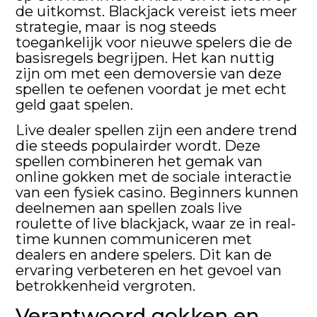
de uitkomst. Blackjack vereist iets meer
strategie, maar is nog steeds
toegankelijk voor nieuwe spelers die de
basisregels begrijpen. Het kan nuttig
zijn om met een demoversie van deze
spellen te oefenen voordat je met echt
geld gaat spelen.
Live dealer spellen zijn een andere trend
die steeds populairder wordt. Deze
spellen combineren het gemak van
online gokken met de sociale interactie
van een fysiek casino. Beginners kunnen
deelnemen aan spellen zoals live
roulette of live blackjack, waar ze in real-
time kunnen communiceren met
dealers en andere spelers. Dit kan de
ervaring verbeteren en het gevoel van
betrokkenheid vergroten.
Verantwoord gokken en