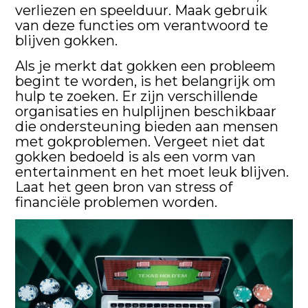
verliezen en speelduur. Maak gebruik
van deze functies om verantwoord te
blijven gokken.
Als je merkt dat gokken een probleem
begint te worden, is het belangrijk om
hulp te zoeken. Er zijn verschillende
organisaties en hulplijnen beschikbaar
die ondersteuning bieden aan mensen
met gokproblemen. Vergeet niet dat
gokken bedoeld is als een vorm van
entertainment en het moet leuk blijven.
Laat het geen bron van stress of
financiële problemen worden.