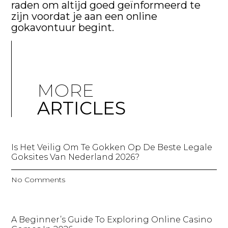
raden om altijd goed geïnformeerd te
zijn voordat je aan een online
gokavontuur begint.
MORE
ARTICLES
Is Het Veilig Om Te Gokken Op De Beste Legale
Goksites Van Nederland 2026?
No Comments
A Beginner’s Guide To Exploring Online Casino