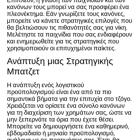
κανόνων τους μπορεί να σας προσφέρει ένα
πλεονέκτημα. Εάν γνωρίζετε τους κανόνες,
μπορείτε να κάνετε στρατηγικές επιλογές που
θα βελτιώσουν τις πιθανότητές σας για νίκη.
Μελέτηστε τα παιχνίδια που σας ενδιαφέρουν
και ενημερωθείτε για τις στρατηγικές που
χρησιμοποιούν οι επιτυχημένοι παίκτες.
Ανάπτυξη μιας Στρατηγικής
Μπατζετ
Η ανάπτυξη ενός λογιστικού
προϋπολογισμού είναι ένα από τα πιο
σημαντικά βήματα για την επιτυχία στο τζόγο.
Χρειάζεται να ορίσετε ένα σύνολο κανόνων
για τη διαχείριση των χρημάτων σας, ώστε να
μην ξεπερνάτε τα όρια που έχετε θέσει.
Μπορείτε να δημιουργήσετε ένα καθημερινό,
εβδομαδιαίο ή μηνιαίο προϋπολογισμό,