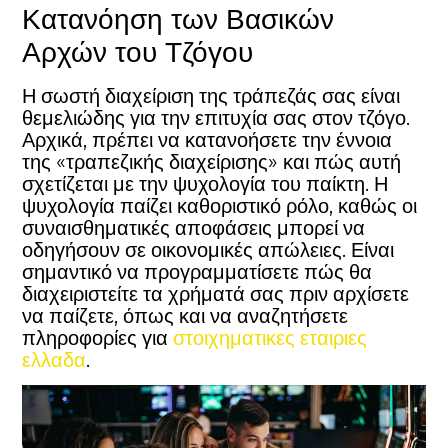
Κατανόηση των Βασικών
Αρχών του Τζόγου
Η σωστή διαχείριση της τράπεζάς σας είναι
θεμελιώδης για την επιτυχία σας στον τζόγο.
Αρχικά, πρέπει να κατανοήσετε την έννοια
της «τραπεζικής διαχείρισης» και πώς αυτή
σχετίζεται με την ψυχολογία του παίκτη. Η
ψυχολογία παίζει καθοριστικό ρόλο, καθώς οι
συναισθηματικές αποφάσεις μπορεί να
οδηγήσουν σε οικονομικές απώλειες. Είναι
σημαντικό να προγραμματίσετε πώς θα
διαχειριστείτε τα χρήματά σας πριν αρχίσετε
να παίζετε, όπως και να αναζητήσετε
πληροφορίες για
στοιχηματικες εταιριες
ελλαδα
.