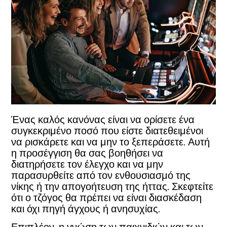
Ένας καλός κανόνας είναι να ορίσετε ένα
συγκεκριμένο ποσό που είστε διατεθειμένοι
να ρισκάρετε και να μην το ξεπεράσετε. Αυτή
η προσέγγιση θα σας βοηθήσει να
διατηρήσετε τον έλεγχο και να μην
παρασυρθείτε από τον ενθουσιασμό της
νίκης ή την απογοήτευση της ήττας. Σκεφτείτε
ότι ο τζόγος θα πρέπει να είναι διασκέδαση
και όχι πηγή άγχους ή ανησυχίας.
Επιπλέον, η γνώση των παιχνιδιών και των