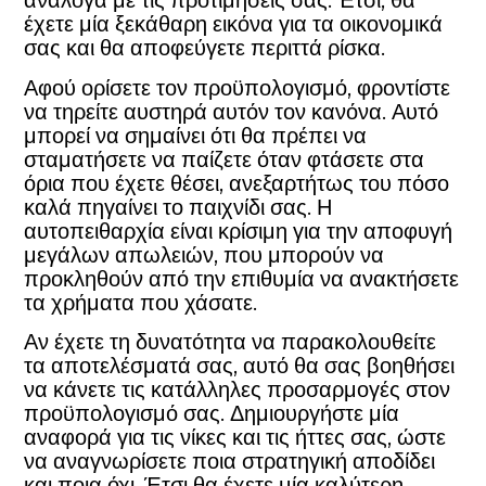
ανάλογα με τις προτιμήσεις σας. Έτσι, θα
έχετε μία ξεκάθαρη εικόνα για τα οικονομικά
σας και θα αποφεύγετε περιττά ρίσκα.
Αφού ορίσετε τον προϋπολογισμό, φροντίστε
να τηρείτε αυστηρά αυτόν τον κανόνα. Αυτό
μπορεί να σημαίνει ότι θα πρέπει να
σταματήσετε να παίζετε όταν φτάσετε στα
όρια που έχετε θέσει, ανεξαρτήτως του πόσο
καλά πηγαίνει το παιχνίδι σας. Η
αυτοπειθαρχία είναι κρίσιμη για την αποφυγή
μεγάλων απωλειών, που μπορούν να
προκληθούν από την επιθυμία να ανακτήσετε
τα χρήματα που χάσατε.
Αν έχετε τη δυνατότητα να παρακολουθείτε
τα αποτελέσματά σας, αυτό θα σας βοηθήσει
να κάνετε τις κατάλληλες προσαρμογές στον
προϋπολογισμό σας. Δημιουργήστε μία
αναφορά για τις νίκες και τις ήττες σας, ώστε
να αναγνωρίσετε ποια στρατηγική αποδίδει
και ποια όχι. Έτσι θα έχετε μία καλύτερη