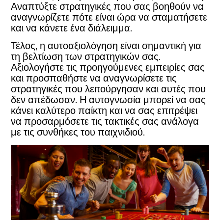
Αναπτύξτε στρατηγικές που σας βοηθούν να
αναγνωρίζετε πότε είναι ώρα να σταματήσετε
και να κάνετε ένα διάλειμμα.
Τέλος, η αυτοαξιολόγηση είναι σημαντική για
τη βελτίωση των στρατηγικών σας.
Αξιολογήστε τις προηγούμενες εμπειρίες σας
και προσπαθήστε να αναγνωρίσετε τις
στρατηγικές που λειτούργησαν και αυτές που
δεν απέδωσαν. Η αυτογνωσία μπορεί να σας
κάνει καλύτερο παίκτη και να σας επιτρέψει
να προσαρμόσετε τις τακτικές σας ανάλογα
με τις συνθήκες του παιχνιδιού.