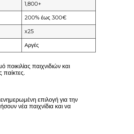
1,800+
200% έως 300€
x25
Αργές
ό ποικιλίας παιχνιδιών και
 παίκτες.
 ενημερωμένη επιλογή για την
σουν νέα παιχνίδια και να