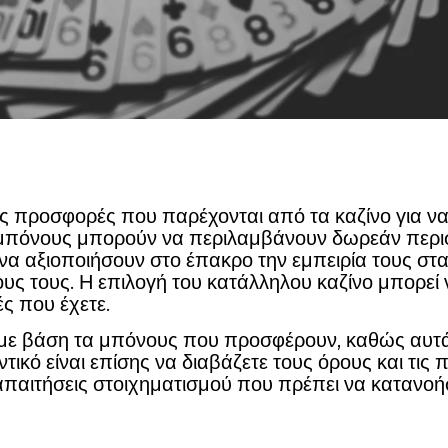
ές προσφορές που παρέχονται από τα καζίνο για ν
α μπόνους μπορούν να περιλαμβάνουν δωρεάν περι
α αξιοποιήσουν στο έπακρο την εμπειρία τους στα 
υς τους. Η επιλογή του κατάλληλου καζίνο μπορεί να
ές που έχετε.
ο με βάση τα μπόνους που προσφέρουν, καθώς αυτ
τικό είναι επίσης να διαβάζετε τους όρους και τι
απαιτήσεις στοιχηματισμού που πρέπει να κατανοή