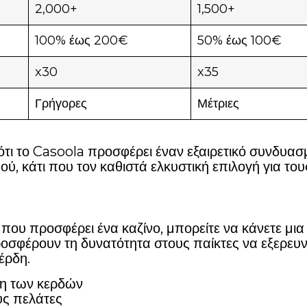
2,000+
1,500+
100% έως 200€
50% έως 100€
x30
x35
Γρήγορες
Μέτριες
ότι το Casoola προσφέρει έναν εξαιρετικό συνδυασμ
, κάτι που τον καθιστά ελκυστική επιλογή για τους
ου προσφέρει ένα καζίνο, μπορείτε να κάνετε μια
οσφέρουν τη δυνατότητα στους παίκτες να εξερευνή
έρδη.
ση των κερδών
ύς πελάτες