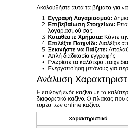
Ακολουθήστε αυτά τα βήματα για να
Εγγραφή Λογαριασμού:
Δημιο
Επιβεβαίωση Στοιχείων:
Επαλ
λογαριασμού σας.
Καταθέστε Χρήματα:
Κάντε την
Επιλέξτε Παιχνίδι:
Διαλέξτε απ
Ξεκινήστε να Παίζετε:
Απολαύσ
Απλή διαδικασία εγγραφής
Γνωρίστε τα καλύτερα παιχνίδι
Ενεργοποίηση μπόνους για περ
Ανάλυση Χαρακτηριστ
Η επιλογή ενός καζίνο με τα καλύτ
διαφορετικά καζίνο. Ο πίνακας που 
τομέα των online καζίνο.
Χαρακτηριστικό