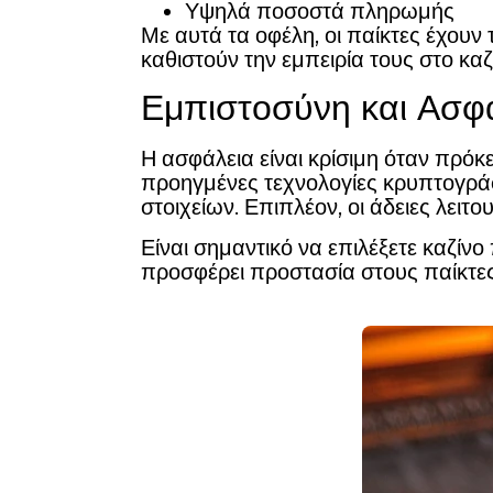
Υψηλά ποσοστά πληρωμής
Με αυτά τα οφέλη, οι παίκτες έχουν
καθιστούν την εμπειρία τους στο καζ
Εμπιστοσύνη και Ασφ
Η ασφάλεια είναι κρίσιμη όταν πρόκε
προηγμένες τεχνολογίες κρυπτογρά
στοιχείων. Επιπλέον, οι άδειες λειτ
Είναι σημαντικό να επιλέξετε καζίν
προσφέρει προστασία στους παίκτες 