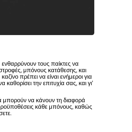
α ενθαρρύνουν τους παίκτες να
στροφές, μπόνους κατάθεσης, και
καζίνο πρέπει να είναι ενήμεροι για
 καθορίσει την επιτυχία σας, και γι’
ά μπορούν να κάνουν τη διαφορά
ς προϋποθέσεις κάθε μπόνους, καθώς
σετε.