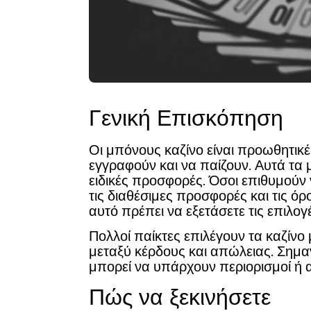
Γενική Επισκόπηση
Οι μπόνους καζίνο είναι προωθητικ
εγγραφούν και να παίζουν. Αυτά τ
ειδικές προσφορές. Όσοι επιθυμούν ν
τις διαθέσιμες προσφορές και τις όρο
αυτό πρέπει να εξετάσετε τις επιλογ
Πολλοί παίκτες επιλέγουν τα καζίν
μεταξύ κέρδους και απώλειας. Σημαν
μπορεί να υπάρχουν περιορισμοί ή 
Πώς να ξεκινήσετε