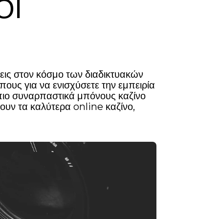
ΟΙ
ξεις στον κόσμο των διαδικτυακών
ους για να ενισχύσετε την εμπειρία
α πιο συναρπαστικά μπόνους καζίνο
υν τα καλύτερα online καζίνο,