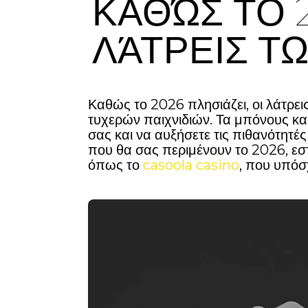
ΚΑΘΏΣ ΤΟ 2
ΛΆΤΡΕΙΣ Τ
Καθώς το 2026 πλησιάζει, οι λάτρει
τυχερών παιχνιδιών. Τα μπόνους καζ
σας και να αυξήσετε τις πιθανότητέ
που θα σας περιμένουν το 2026, εσ
όπως το
casoola casino
, που υπόσχ