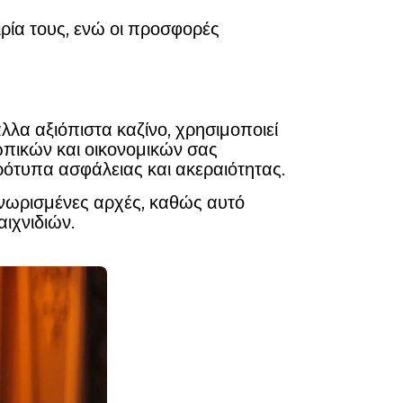
ιρία τους, ενώ οι προσφορές
άλλα αξιόπιστα καζίνο, χρησιμοποιεί
πικών και οικονομικών σας
πρότυπα ασφάλειας και ακεραιότητας.
γνωρισμένες αρχές, καθώς αυτό
ιχνιδιών.