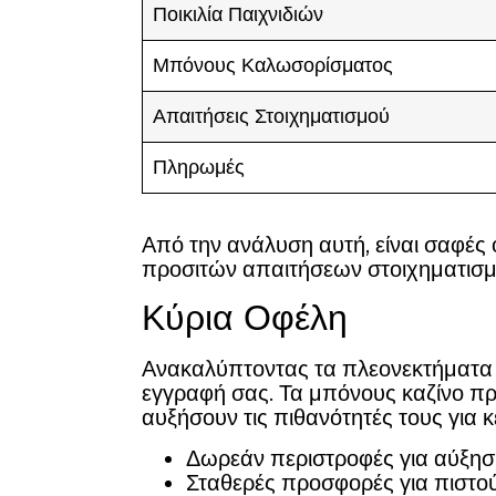
Ποικιλία Παιχνιδιών
Μπόνους Καλωσορίσματος
Απαιτήσεις Στοιχηματισμού
Πληρωμές
Από την ανάλυση αυτή, είναι σαφές 
προσιτών απαιτήσεων στοιχηματισμού
Κύρια Οφέλη
Ανακαλύπτοντας τα πλεονεκτήματα π
εγγραφή σας. Τα μπόνους καζίνο πρ
αυξήσουν τις πιθανότητές τους για κ
Δωρεάν περιστροφές για αύξη
Σταθερές προσφορές για πιστο